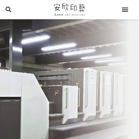
跳
至
主
要
內
容