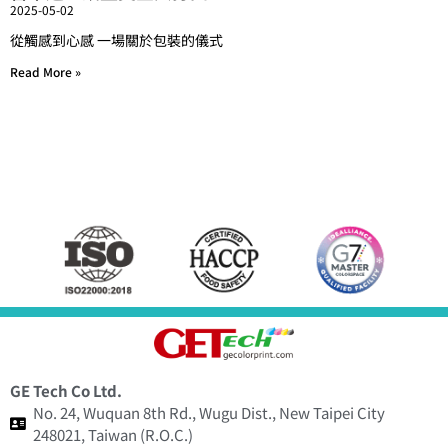
2025-05-02
從觸感到心感 一場關於包裝的儀式
Read More »
GE Tech Co Ltd.
No. 24, Wuquan 8th Rd., Wugu Dist., New Taipei City
248021, Taiwan (R.O.C.)