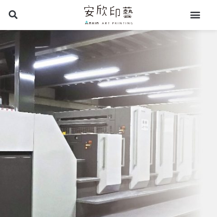
跳
至
主
要
內
容