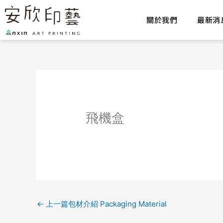
跳
至
關於我們
最新消
主
要
內
容
飛機盒
←
上一篇包材介紹 Packaging Material