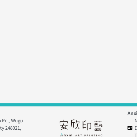
Anxi
h Rd., Wugu
N
ity 248021,
D
T