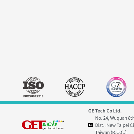
GE Tech Co Ltd.
No. 24, Wuquan 8t
Dist., New Taipei C
Taiwan (R.O.C.)