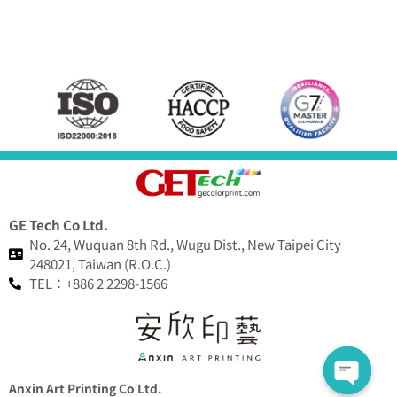
GE Tech Co Ltd.
No. 24, Wuquan 8th Rd., Wugu Dist., New Taipei City
248021, Taiwan (R.O.C.)
TEL：+886 2 2298-1566
Anxin Art Printing Co Ltd.