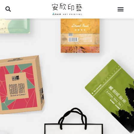
跳
至
主
要
內
容