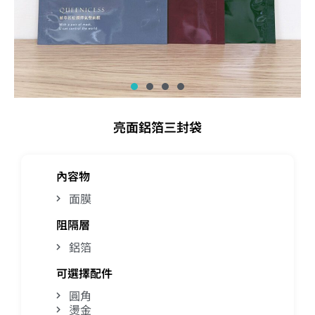
亮面鋁箔三封袋
內容物
面膜
阻隔層
鋁箔
可選擇配件
圓角
燙金