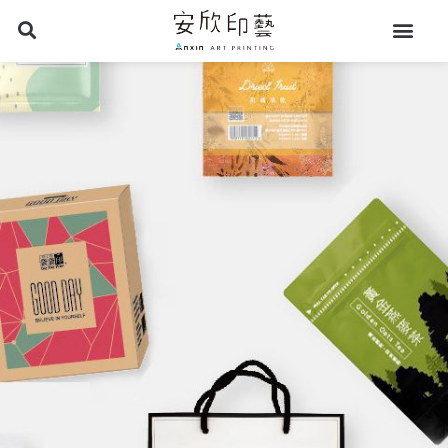
跳
至
主
要
內
容