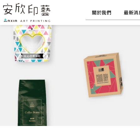
跳
至
關於我們
最新消
主
要
內
容