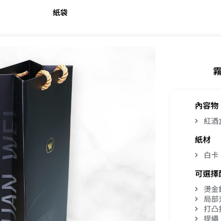
紙袋
內容物
紅酒
紙材
白卡
可選擇
燙金
局部
打凸
提繩