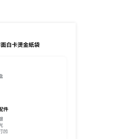
霧面白卡燙金紙袋
盒
配件
銀
光
打凹