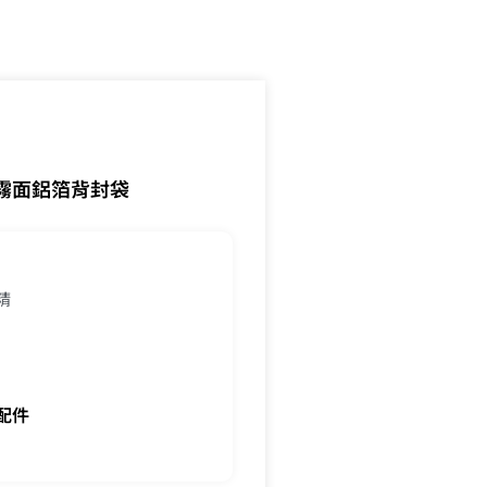
霧面鋁箔背封袋
精
配件