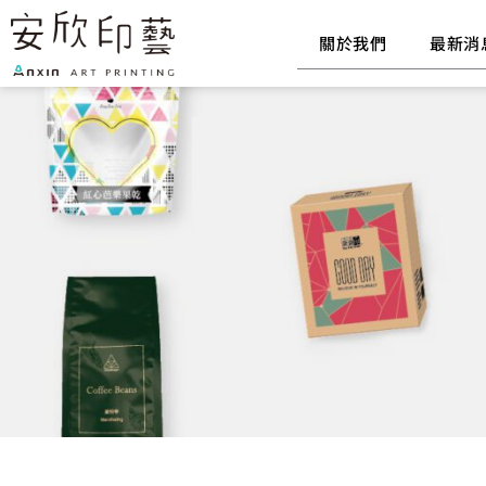
跳
至
關於我們
最新消
主
要
內
容