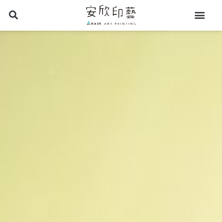
跳
至
主
要
內
容