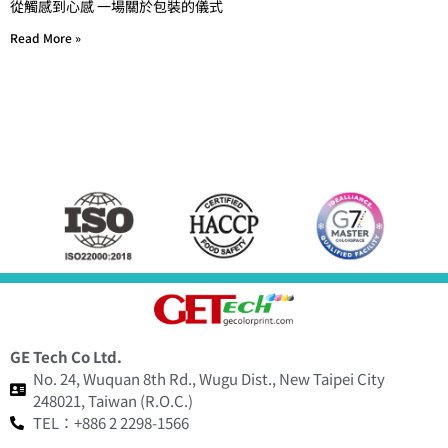
從觸感到心感 一場關於包裝的儀式
Read More »
GE Tech Co Ltd.
No. 24, Wuquan 8th Rd., Wugu Dist., New Taipei City
248021, Taiwan (R.O.C.)
TEL：+886 2 2298-1566