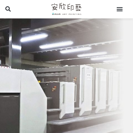
跳
至
主
要
內
容